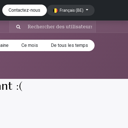
pratiques
Contactez-nous
Jobs
Français (BE)
aine
Ce mois
De tous les temps
nt :(