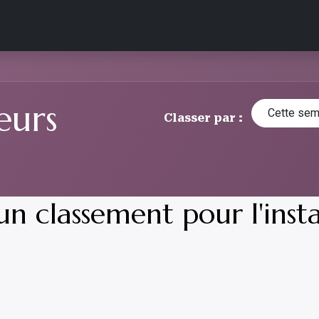
lients
Qualité
Qui sommes-nous ?
Blog
Infos 
teurs
Cette sem
Classer par :
n classement pour l'insta