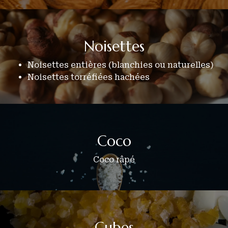
Noisettes
Noisettes entières (blanchies ou naturelles)
Noisettes torréfiées hachées
Coco
Coco râpé
Cubes